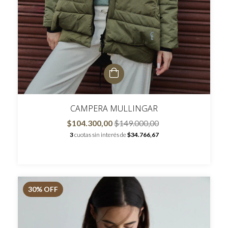
CAMPERA MULLINGAR
$104.300,00
$149.000,00
3
cuotas sin interés de
$34.766,67
30
% OFF