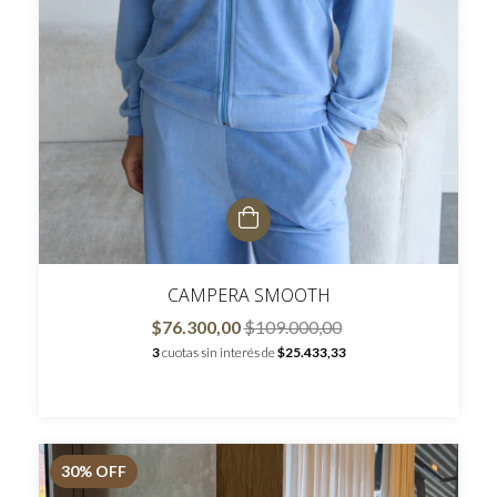
CAMPERA SMOOTH
$76.300,00
$109.000,00
3
cuotas sin interés de
$25.433,33
30
% OFF