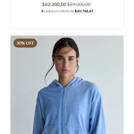
$62.300,00
$89.000,00
3
cuotas sin interés de
$20.766,67
30
% OFF