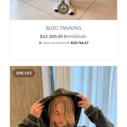
BUZO TRAINING
$62.300,00
$89.000,00
3
cuotas sin interés de
$20.766,67
30
% OFF