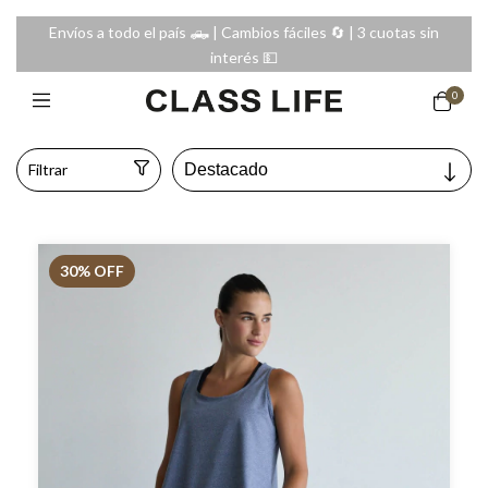
Envíos a todo el país 🛻 | Cambios fáciles 🔄️ | 3 cuotas sin
interés 💵
0
Filtrar
30
% OFF