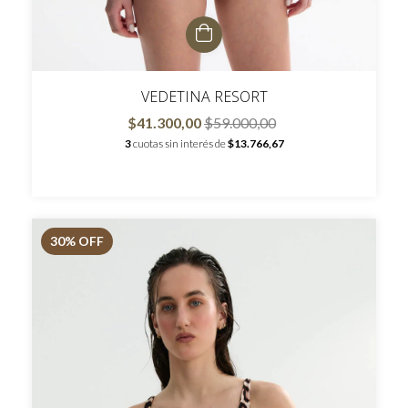
VEDETINA RESORT
$41.300,00
$59.000,00
3
cuotas sin interés de
$13.766,67
30
% OFF