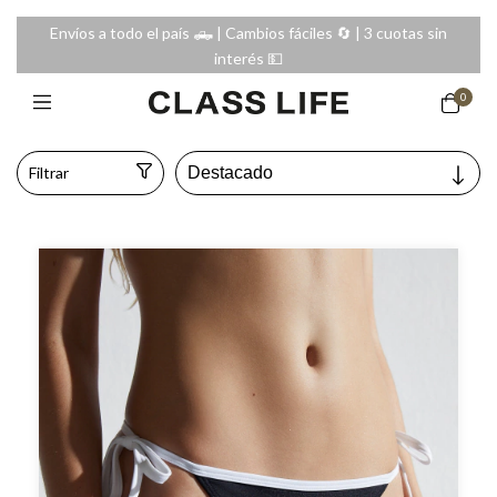
Envíos a todo el país 🛻 | Cambios fáciles 🔄️ | 3 cuotas sin
interés 💵
0
Filtrar