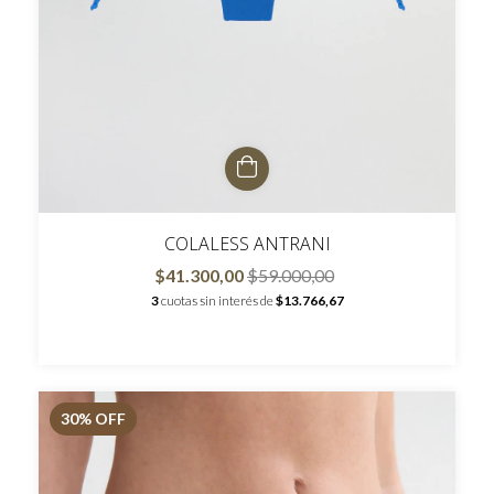
COLALESS ANTRANI
$41.300,00
$59.000,00
3
cuotas sin interés de
$13.766,67
30
% OFF