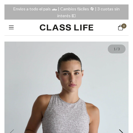
Envíos a todo el país 🛻 | Cambios fáciles 🔄️ | 3 cuotas sin
interés 💵
0
1
/
3