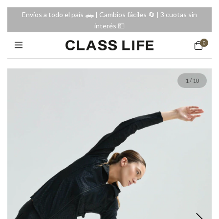
Envíos a todo el país 🛻 | Cambios fáciles 🔄️ | 3 cuotas sin
interés 💵
0
1
/
10