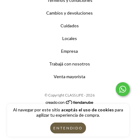
Términos y condiciones
Cambios y devoluciones
Cuidados
Locales
Empresa
Trabajá con nosotros
Venta mayorista
© Copyright CLASS LIFE - 2026
Al navegar por este sitio
aceptás el uso de cookies
para
Todos los derechos reservados.
agilizar tu experiencia de compra.
Defensa de las y los consumidores. Para reclamos
ingrese aquí
ENTENDIDO