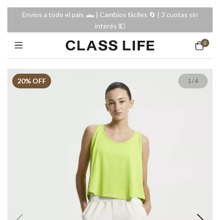
Envíos a todo el país 🛻 | Cambios fáciles 🔄️ | 3 cuotas sin
interés 💵
0
20
% OFF
1
/
4