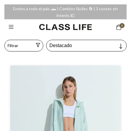
Envíos a todo el país 🛻 | Cambios fáciles 🔄️ | 3 cuotas sin
interés 💵
0
Filtrar