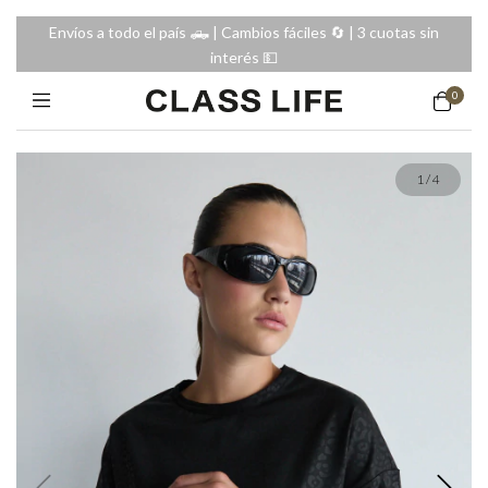
Envíos a todo el país 🛻 | Cambios fáciles 🔄️ | 3 cuotas sin
interés 💵
0
1
/
4