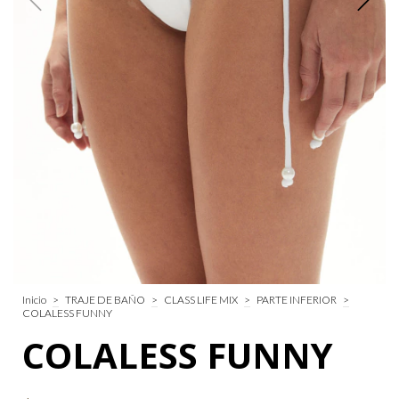
Inicio
>
TRAJE DE BAÑO
>
CLASS LIFE MIX
>
PARTE INFERIOR
>
COLALESS FUNNY
COLALESS FUNNY