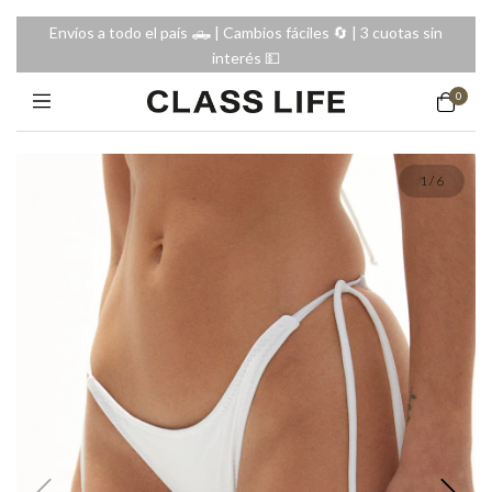
Envíos a todo el país 🛻 | Cambios fáciles 🔄️ | 3 cuotas sin
interés 💵
0
1
/
6