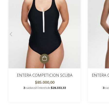
ENTERA COMPETICION SCUBA
ENTERA 
$85.000,00
3
cuotas sin interés de
$28.333,33
3
cuo