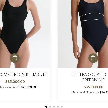
ENTERA COMPETIC
COMPETICION BELMONTE
FREEDIVING
$85.000,00
$79.000,00
tas sin interés de
$28.333,33
3
cuotas sin interés de
$26.3