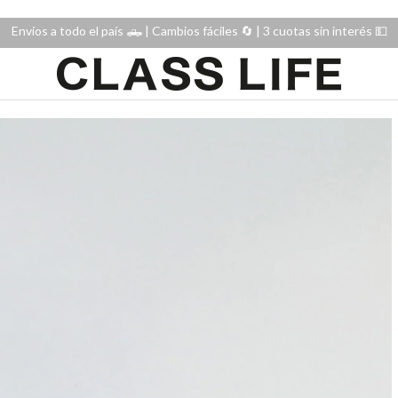
Envíos a todo el país 🛻 | Cambios fáciles 🔄️ | 3 cuotas sin interés 💵