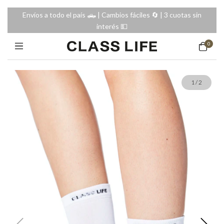
Envíos a todo el país 🛻 | Cambios fáciles 🔄️ | 3 cuotas sin
interés 💵
0
1
/
2