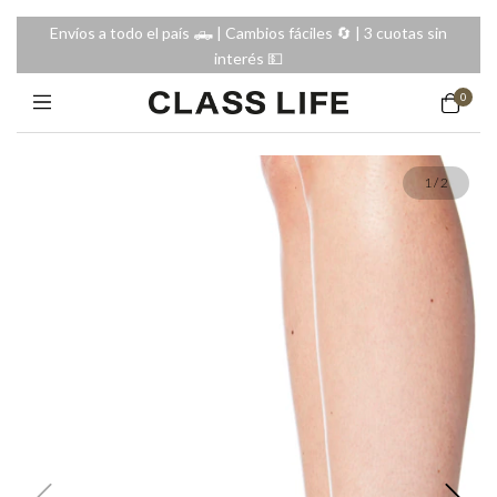
Envíos a todo el país 🛻 | Cambios fáciles 🔄️ | 3 cuotas sin
interés 💵
0
1
/
2