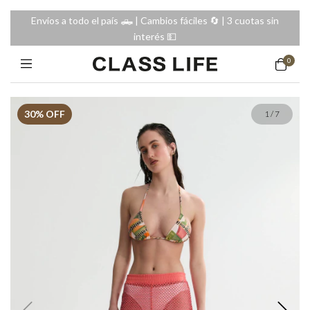
Envíos a todo el país 🛻 | Cambios fáciles 🔄️ | 3 cuotas sin
interés 💵
0
30
% OFF
1
/
7