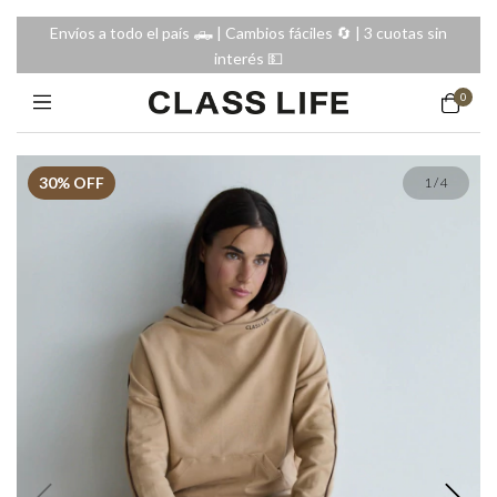
Envíos a todo el país 🛻 | Cambios fáciles 🔄️ | 3 cuotas sin
interés 💵
0
30
% OFF
1
/
4