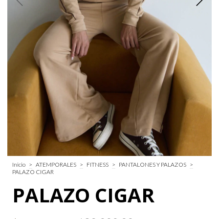
Inicio
>
ATEMPORALES
>
FITNESS
>
PANTALONES Y PALAZOS
>
PALAZO CIGAR
PALAZO CIGAR