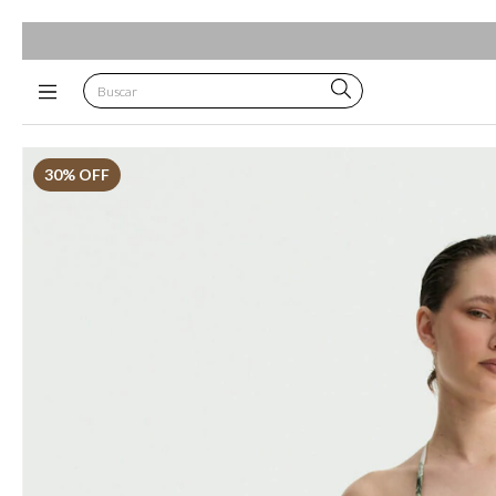
30
% OFF