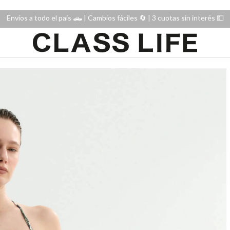
Envíos a todo el país 🛻 | Cambios fáciles 🔄️ | 3 cuotas sin interés 💵