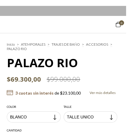
0
Inicio
>
ATEMPORALES
>
TRAJES DE BAÑO
>
ACCESORIOS
>
PALAZO RIO
PALAZO RIO
$69.300,00
$99.000,00
3
cuotas sin interés
de
$23.100,00
Ver más detalles
COLOR
TALLE
CANTIDAD