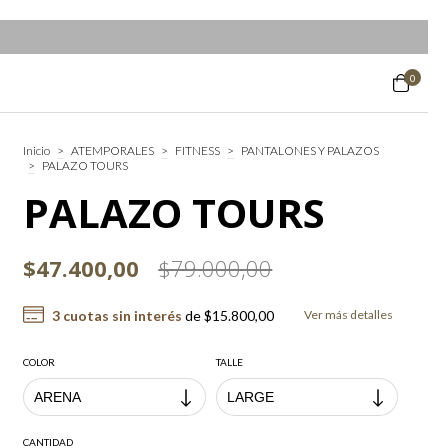
0
Inicio
>
ATEMPORALES
>
FITNESS
>
PANTALONES Y PALAZOS
>
PALAZO TOURS
PALAZO TOURS
$47.400,00
$79.000,00
3
cuotas sin interés
de
$15.800,00
Ver más detalles
COLOR
TALLE
CANTIDAD