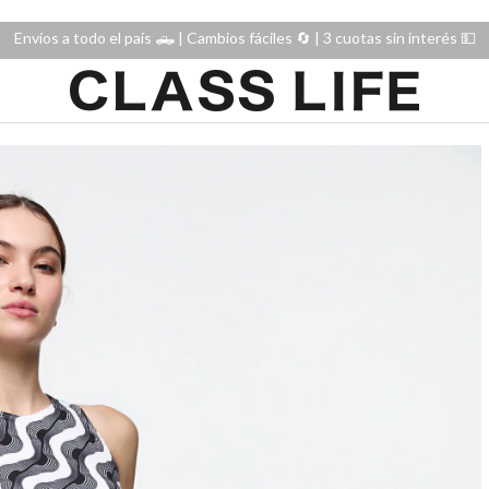
Envíos a todo el país 🛻 | Cambios fáciles 🔄️ | 3 cuotas sin interés 💵