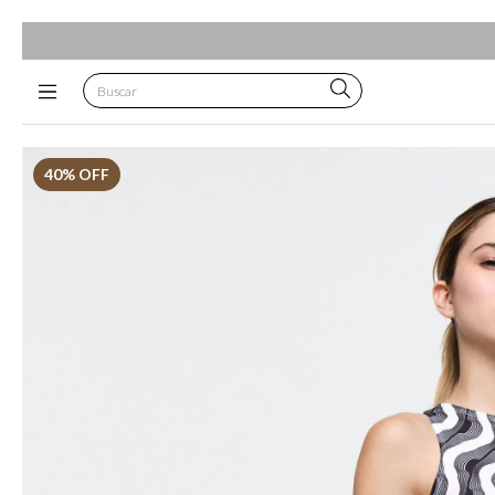
40
% OFF