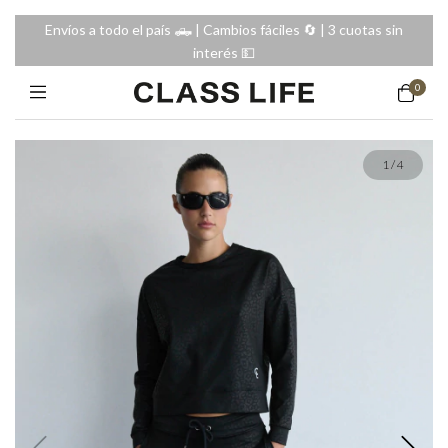
Envíos a todo el país 🛻 | Cambios fáciles 🔄️ | 3 cuotas sin
interés 💵
0
1
/
4