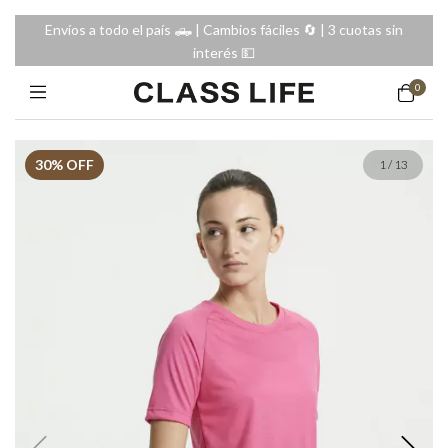
Envíos a todo el país 🛻 | Cambios fáciles 🔄️ | 3 cuotas sin
interés 💵
0
30
% OFF
1
/
13