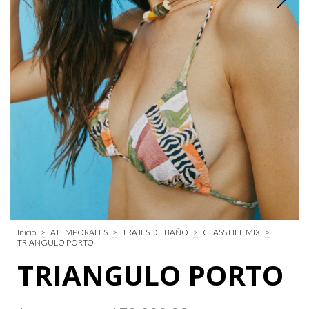
Inicio
>
ATEMPORALES
>
TRAJES DE BAÑO
>
CLASS LIFE MIX
>
TRIANGULO PORTO
TRIANGULO PORTO