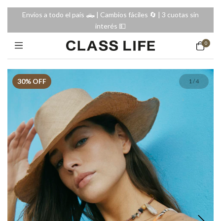
Envíos a todo el país 🛻 | Cambios fáciles 🔄️ | 3 cuotas sin
interés 💵
0
30
% OFF
1
/
4