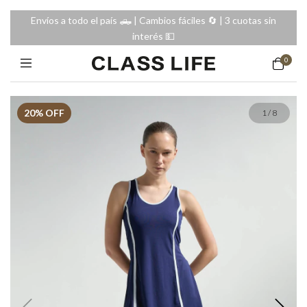
Envíos a todo el país 🛻 | Cambios fáciles 🔄️ | 3 cuotas sin
interés 💵
0
20
% OFF
1
/
8