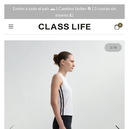
Envíos a todo el país 🛻 | Cambios fáciles 🔄️ | 3 cuotas sin
interés 💵
0
1
/
8