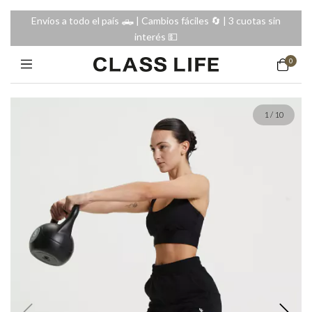
Envíos a todo el país 🛻 | Cambios fáciles 🔄️ | 3 cuotas sin
interés 💵
0
1
/
10