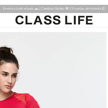
Envíos a todo el país 🛻 | Cambios fáciles 🔄️ | 3 cuotas sin interés 💵