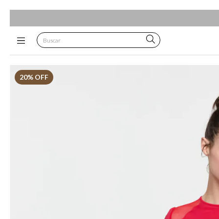
20
% OFF