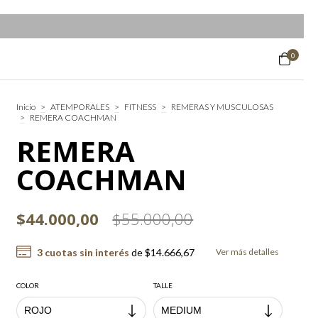
0
Inicio
>
ATEMPORALES
>
FITNESS
>
REMERAS Y MUSCULOSAS
>
REMERA COACHMAN
REMERA
COACHMAN
$44.000,00
$55.000,00
3
cuotas sin interés
de
$14.666,67
Ver más detalles
COLOR
TALLE