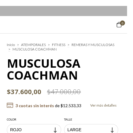
0
Inicio
>
ATEMPORALES
>
FITNESS
>
REMERAS Y MUSCULOSAS
>
MUSCULOSA COACHMAN
MUSCULOSA
COACHMAN
$37.600,00
$47.000,00
3
cuotas sin interés
de
$12.533,33
Ver más detalles
COLOR
TALLE