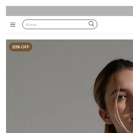
20
% OFF