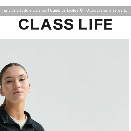
Envíos a todo el país 🛻 | Cambios fáciles 🔄️ | 3 cuotas sin interés 💵