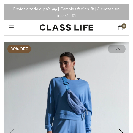
Envíos a todo el país 🛻 | Cambios fáciles 🔄️ | 3 cuotas sin
interés 💵
0
30
% OFF
1
/
5