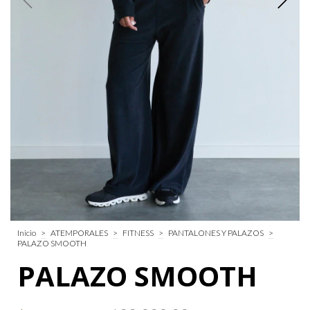
Inicio
>
ATEMPORALES
>
FITNESS
>
PANTALONES Y PALAZOS
>
PALAZO SMOOTH
PALAZO SMOOTH