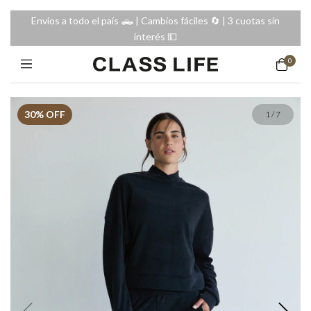
Envíos a todo el país 🛻 | Cambios fáciles 🔄️ | 3 cuotas sin
interés 💵
0
30
% OFF
1
/
7