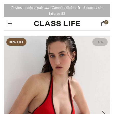
Envíos a todo el país 🛻 | Cambios fáciles 🔄️ | 3 cuotas sin
interés 💵
0
30
% OFF
1
/
4