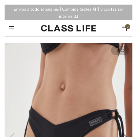
Envíos a todo el país 🛻 | Cambios fáciles 🔄️ | 3 cuotas sin
interés 💵
0
1
/
15