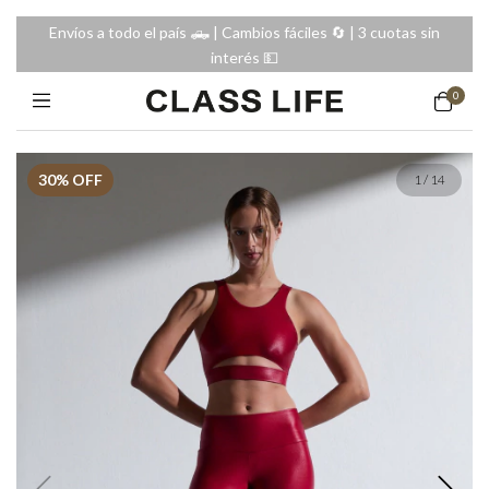
Envíos a todo el país 🛻 | Cambios fáciles 🔄️ | 3 cuotas sin
interés 💵
0
30
% OFF
1
/
14