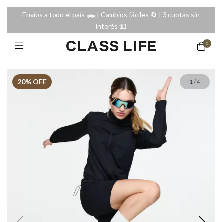
Envíos a todo el país 🛻 | Cambios fáciles 🔄️ | 3 cuotas sin
interés 💵
0
20
% OFF
1
/
4