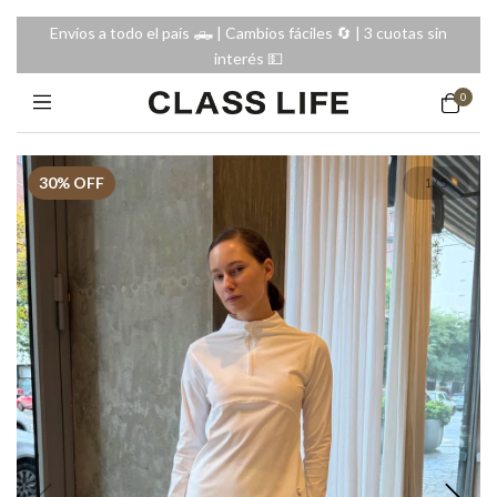
Envíos a todo el país 🛻 | Cambios fáciles 🔄️ | 3 cuotas sin
interés 💵
0
30
% OFF
1
/
5