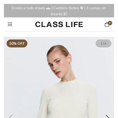
Envíos a todo el país 🛻 | Cambios fáciles 🔄️ | 3 cuotas sin
interés 💵
0
50
% OFF
1
/
4