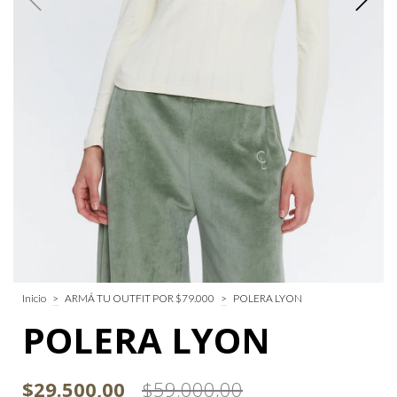
Inicio
>
ARMÁ TU OUTFIT POR $79.000
>
POLERA LYON
POLERA LYON
$29.500,00
$59.000,00