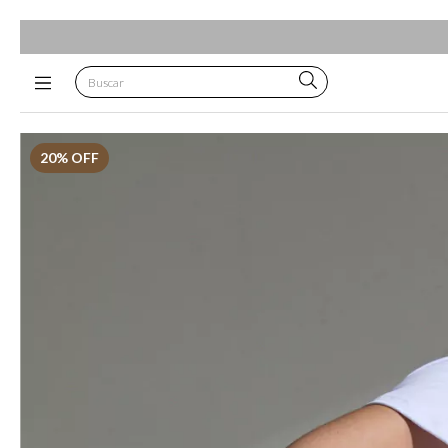
20
% OFF