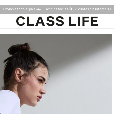
Envíos a todo el país 🛻 | Cambios fáciles 🔄️ | 3 cuotas sin interés 💵