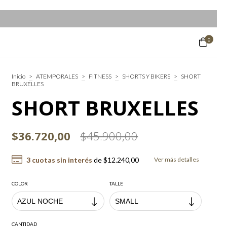
0
Inicio
>
ATEMPORALES
>
FITNESS
>
SHORTS Y BIKERS
>
SHORT
BRUXELLES
SHORT BRUXELLES
$36.720,00
$45.900,00
3
cuotas sin interés
de
$12.240,00
Ver más detalles
COLOR
TALLE
CANTIDAD