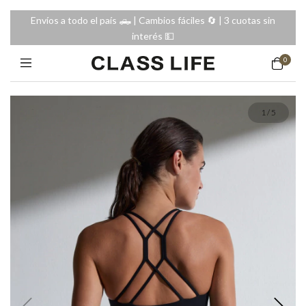
Envíos a todo el país 🛻 | Cambios fáciles 🔄️ | 3 cuotas sin
interés 💵
0
1
/
5