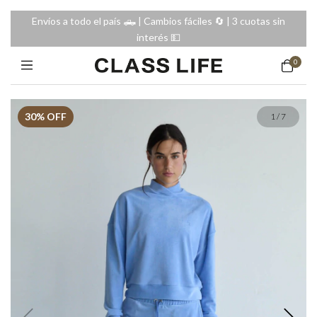
Envíos a todo el país 🛻 | Cambios fáciles 🔄️ | 3 cuotas sin
interés 💵
0
30
% OFF
1
/
7