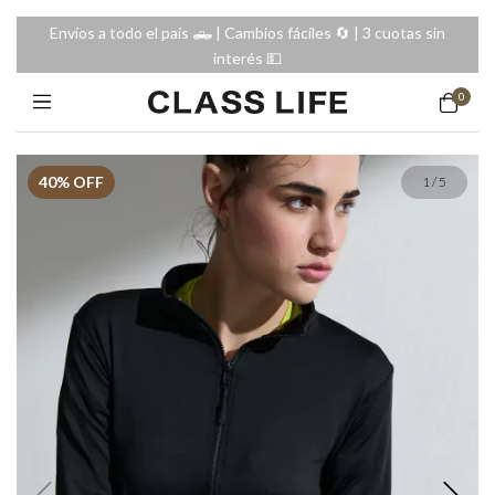
Envíos a todo el país 🛻 | Cambios fáciles 🔄️ | 3 cuotas sin
interés 💵
0
40
% OFF
1
/
5