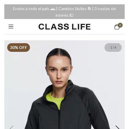
Envíos a todo el país 🛻 | Cambios fáciles 🔄️ | 3 cuotas sin
interés 💵
0
30
% OFF
1
/
4