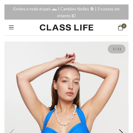
Envíos a todo el país 🛻 | Cambios fáciles 🔄️ | 3 cuotas sin
interés 💵
0
1
/
11