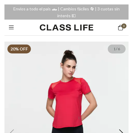
Envíos a todo el país 🛻 | Cambios fáciles 🔄️ | 3 cuotas sin
interés 💵
0
20
% OFF
1
/
6