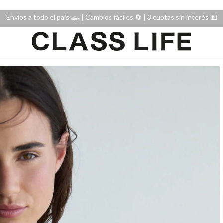
Envíos a todo el país 🛻 | Cambios fáciles 🔄️ | 3 cuotas sin interés 💵