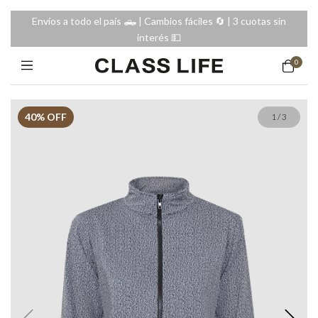
Envíos a todo el país 🛻 | Cambios fáciles 🔄️ | 3 cuotas sin
interés 💵
0
40
% OFF
1
/
3