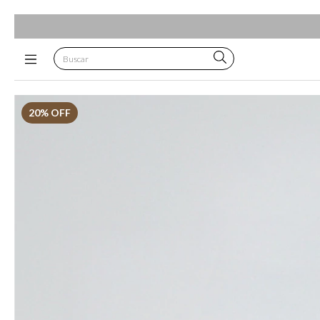
20
% OFF