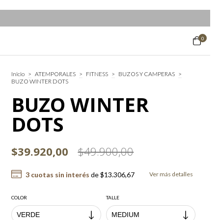
0
Inicio
>
ATEMPORALES
>
FITNESS
>
BUZOS Y CAMPERAS
>
BUZO WINTER DOTS
BUZO WINTER
DOTS
$39.920,00
$49.900,00
3
cuotas sin interés
de
$13.306,67
Ver más detalles
COLOR
TALLE