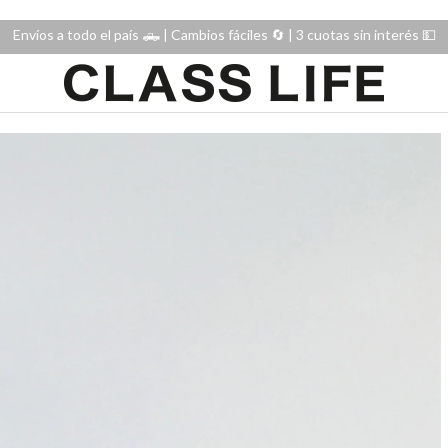
Envíos a todo el país 🛻 | Cambios fáciles 🔄️ | 3 cuotas sin interés 💵