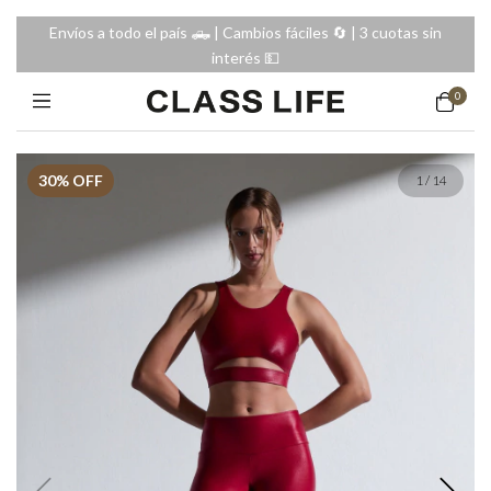
Envíos a todo el país 🛻 | Cambios fáciles 🔄️ | 3 cuotas sin
interés 💵
0
30
% OFF
1
/
14