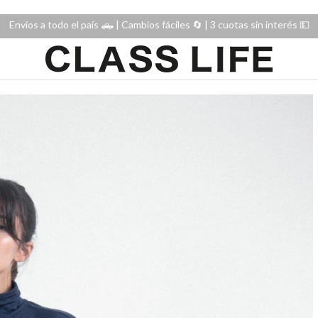
Envíos a todo el país 🛻 | Cambios fáciles 🔄️ | 3 cuotas sin interés 💵