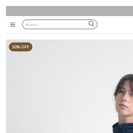
50
% OFF