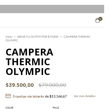
0
Inicio
>
ARMÁ TU OUTFIT POR $79.000
>
CAMPERA THERMIC
OLYMPIC
CAMPERA
THERMIC
OLYMPIC
$39.500,00
$79.000,00
3
cuotas sin interés
de
$13.166,67
Ver más detalles
COLOR
TALLE