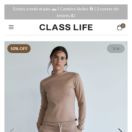
Envíos a todo el país 🛻 | Cambios fáciles 🔄️ | 3 cuotas sin
interés 💵
0
50
% OFF
1
/
6