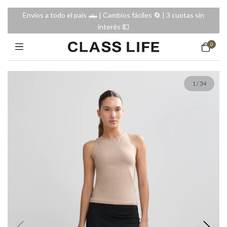
Envíos a todo el país 🛻 | Cambios fáciles 🔄️ | 3 cuotas sin
interés 💵
0
1
/
34