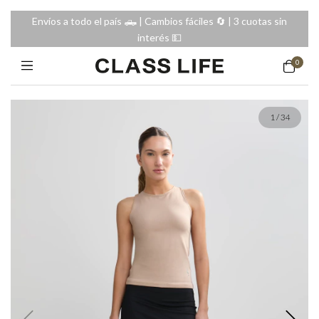
Envíos a todo el país 🛻 | Cambios fáciles 🔄️ | 3 cuotas sin
interés 💵
0
1
/
34