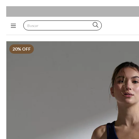
20
% OFF