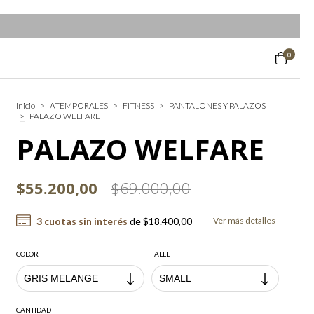
0
Inicio
>
ATEMPORALES
>
FITNESS
>
PANTALONES Y PALAZOS
>
PALAZO WELFARE
PALAZO WELFARE
$55.200,00
$69.000,00
3
cuotas sin interés
de
$18.400,00
Ver más detalles
COLOR
TALLE
CANTIDAD