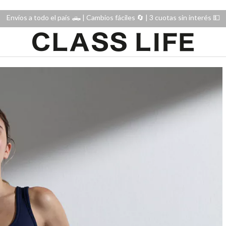
Envíos a todo el país 🛻 | Cambios fáciles 🔄️ | 3 cuotas sin interés 💵