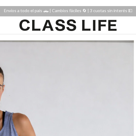
Envíos a todo el país 🛻 | Cambios fáciles 🔄️ | 3 cuotas sin interés 💵