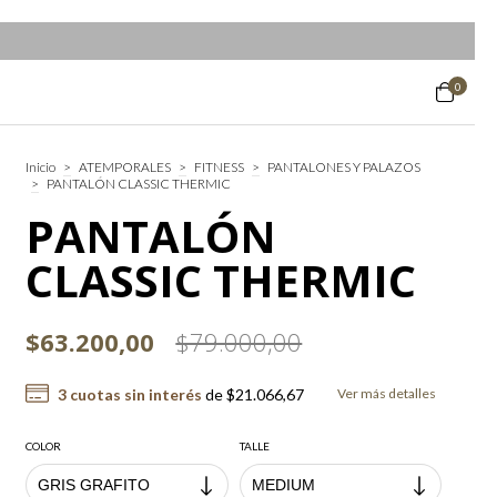
0
Inicio
>
ATEMPORALES
>
FITNESS
>
PANTALONES Y PALAZOS
>
PANTALÓN CLASSIC THERMIC
PANTALÓN
CLASSIC THERMIC
$63.200,00
$79.000,00
3
cuotas sin interés
de
$21.066,67
Ver más detalles
COLOR
TALLE