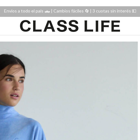
Envíos a todo el país 🛻 | Cambios fáciles 🔄️ | 3 cuotas sin interés 💵