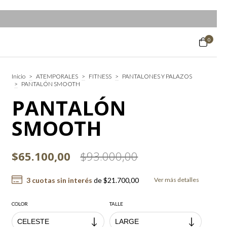
0
Inicio
>
ATEMPORALES
>
FITNESS
>
PANTALONES Y PALAZOS
>
PANTALÓN SMOOTH
PANTALÓN
SMOOTH
$65.100,00
$93.000,00
3
cuotas sin interés
de
$21.700,00
Ver más detalles
COLOR
TALLE